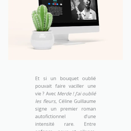
Et si un bouquet oublié
pouvait faire vaciller une
vie ? Avec
Merde ! J’ai oublié
les fleurs
, Céline Guillaume
signe un premier roman
autofictionnel d’une
intensité rare. Entre