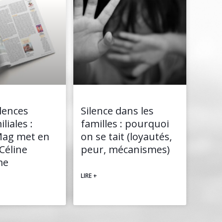
olences
Silence dans les
liales :
familles : pourquoi
Mag met en
on se tait (loyautés,
Céline
peur, mécanismes)
me
LIRE +