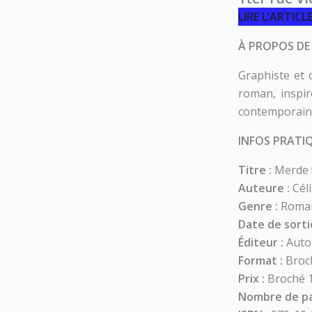
LIRE L’ARTIC
À PROPOS DE 
Graphiste et 
roman, inspiré
contemporaines
INFOS PRATIQ
Titre :
Merde !
Auteure :
Cél
Genre :
Roman 
Date de sortie
Éditeur :
Auto
Format :
Broc
Prix :
Broché 
Nombre de pa