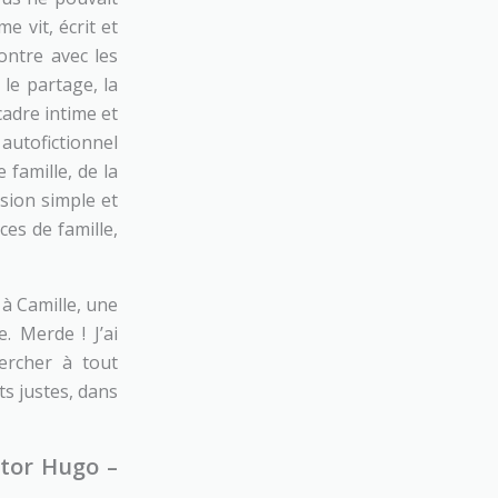
e vit, écrit et
ontre avec les
: le partage, la
cadre intime et
 autofictionnel
 famille, de la
sion simple et
ces de famille,
 à Camille, une
. Merde ! J’ai
hercher à tout
ts justes, dans
ctor Hugo –