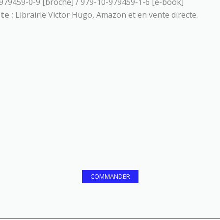
979459-0-9 [broché] / 979-10-979459-1-6 [e-book]
te :
Librairie Victor Hugo, Amazon et en vente directe.
COMMANDER