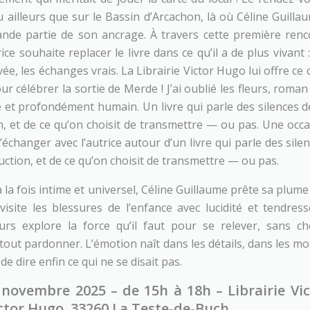
u ailleurs que sur le Bassin d’Arcachon, là où Céline Guillaum
nde partie de son ancrage. À travers cette première renc
rice souhaite replacer le livre dans ce qu’il a de plus vivant 
ée, les échanges vrais. La Librairie Victor Hugo lui offre ce 
r célébrer la sortie de Merde ! J’ai oublié les fleurs, roman
de et profondément humain. Un livre qui parle des silences de
n, et de ce qu’on choisit de transmettre — ou pas. Une occa
échanger avec l’autrice autour d’un livre qui parle des silen
uction, et de ce qu’on choisit de transmettre — ou pas.
à la fois intime et universel, Céline Guillaume prête sa plume
isite les blessures de l’enfance avec lucidité et tendresse
eurs explore la force qu’il faut pour se relever, sans c
 tout pardonner. L’émotion naît dans les détails, dans les mo
de dire enfin ce qui ne se disait pas.
 novembre 2025 – de 15h à 18h –
Librairie Vi
ictor Hugo, 33260 La Teste-de-Buch