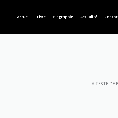
Aller
au
contenu
Accueil
Livre
Biographie
Actualité
Contac
LA TESTE DE B