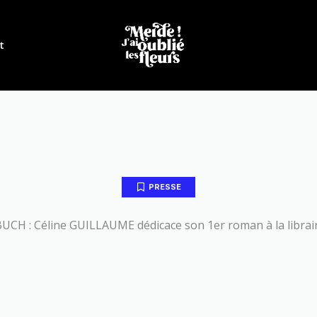
t
PRESSE
UCH : Céline GUILLAUME dédicace son 1er roman à la librair