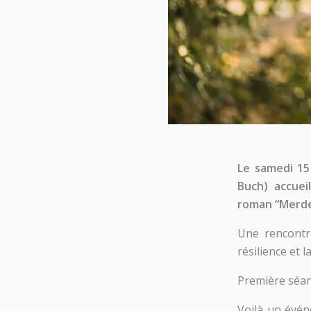
Le samedi 15
Buch) accuei
roman “Merde !
Une rencontre
résilience et 
Première séan
Voilà un évén