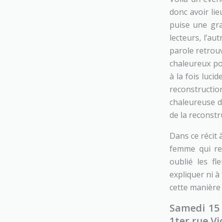
donc avoir lie
puise une gra
lecteurs, l’aut
parole retrouv
chaleureux pou
à la fois luci
reconstructio
chaleureuse d’
de la reconstr
Dans ce récit 
femme qui rev
oublié les fl
expliquer ni à
cette manière 
Samedi 15
1ter rue V