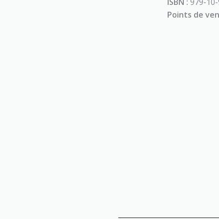
ISBN :
979-10-
Points de ven