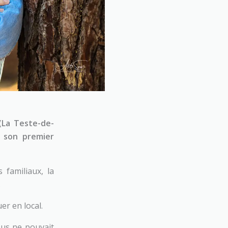
(La Teste-de-
e son premier
 familiaux, la
.
er en local.
ous ne pouvait